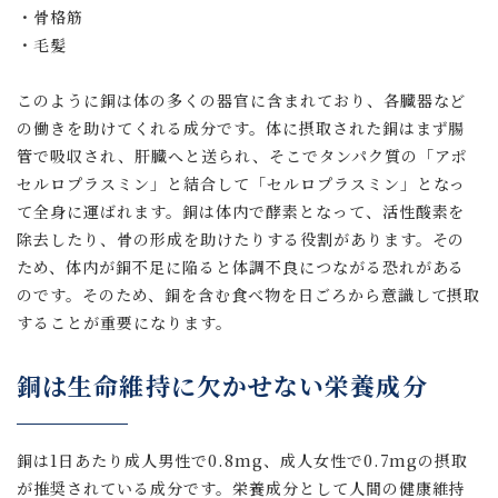
・骨格筋
・毛髪
このように銅は体の多くの器官に含まれており、各臓器など
の働きを助けてくれる成分です。体に摂取された銅はまず腸
管で吸収され、肝臓へと送られ、そこでタンパク質の「アポ
セルロプラスミン」と結合して「セルロプラスミン」となっ
て全身に運ばれます。銅は体内で酵素となって、活性酸素を
除去したり、骨の形成を助けたりする役割があります。その
ため、体内が銅不足に陥ると体調不良につながる恐れがある
のです。そのため、銅を含む食べ物を日ごろから意識して摂取
することが重要になります。
銅は生命維持に欠かせない栄養成分
銅は1日あたり成人男性で0.8mg、成人女性で0.7mgの摂取
が推奨されている成分です。栄養成分として人間の健康維持